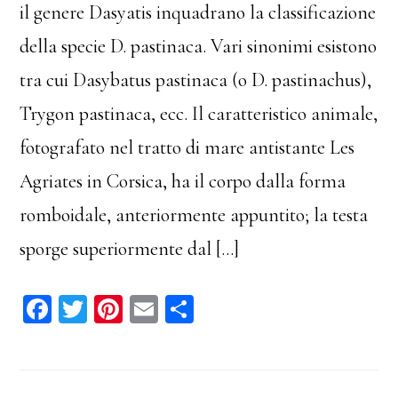
il genere Dasyatis inquadrano la classificazione
della specie D. pastinaca. Vari sinonimi esistono
tra cui Dasybatus pastinaca (o D. pastinachus),
Trygon pastinaca, ecc. Il caratteristico animale,
fotografato nel tratto di mare antistante Les
Agriates in Corsica, ha il corpo dalla forma
romboidale, anteriormente appuntito; la testa
sporge superiormente dal […]
Fa
T
Pi
E
C
ce
wi
nt
m
on
bo
tt
er
ail
di
ok
er
es
vi