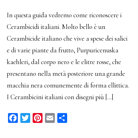
In questa guida vedremo come riconoscere i
Cerambicidi italiani. Molto bello è un
Cerambicide italiano che vive a spese dei salici
e di varie piante da frutto, Purpuricenuska
kaehleri, dal corpo nero e le elitre rosse, che
presentano nella metà posteriore una grande
macchia nera comunemente di forma ellittica.
I Cerambicini italiani con disegni più […]
Fa
T
Pi
E
C
ce
wi
nt
m
on
bo
tt
er
ail
di