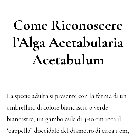
ok
er
es
vi
t
di
Come Riconoscere
l’Alga Acetabularia
Acetabulum
La specie adulta si presente con la forma di un
ombrellino di colore biancastro o verde
biancastro; un gambo esile di 4-10 cm reca il
“cappello” discoidale del diametro di circa 1 cm,