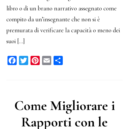
libro o di un brano narrativo assegnato come
compito da un’insegnante che non si è
premurata di verificare la capacità o meno dei
suoi […]
Fa
T
Pi
E
C
ce
wi
nt
m
on
bo
tt
er
ail
di
ok
er
es
vi
t
di
Come Migliorare i
Rapporti con le