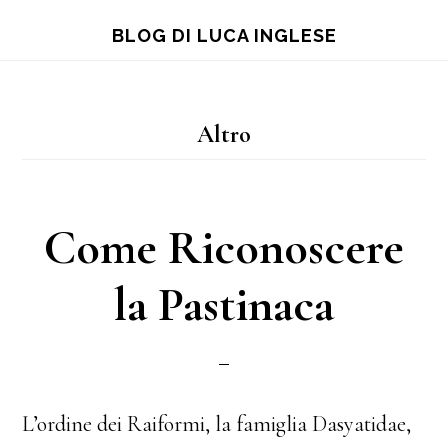
Skip
Skip
Skip
BLOG DI LUCA INGLESE
to
to
to
main
primary
footer
content
sidebar
Altro
Come Riconoscere
la Pastinaca
L’ordine dei Raiformi, la famiglia Dasyatidae,