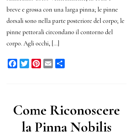
breve e grossa con una larga pinna; le pinne
dorsali sono nella parte posteriore del corpo; le
pinne pettorali circondano il contorno del
corpo. Agli occhi, […]
Fa
T
Pi
E
C
ce
wi
nt
m
on
bo
tt
er
ail
di
ok
er
es
vi
t
di
Come Riconoscere
la Pinna Nobilis