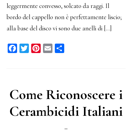
leggermente convesso, solcato da raggi. Il
bordo del cappello non è perfettamente liscio;
alla base del disco vi sono due anelli di […]
Fa
T
Pi
E
C
ce
wi
nt
m
on
bo
tt
er
ail
di
ok
er
es
vi
t
di
Come Riconoscere i
Cerambicidi Italiani