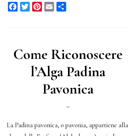
Fa
T
Pi
E
C
ce
wi
nt
m
on
bo
tt
er
ail
di
ok
er
es
vi
t
di
Come Riconoscere
l’Alga Padina
Pavonica
La Padina pavonica, o pavonia, appartiene alla