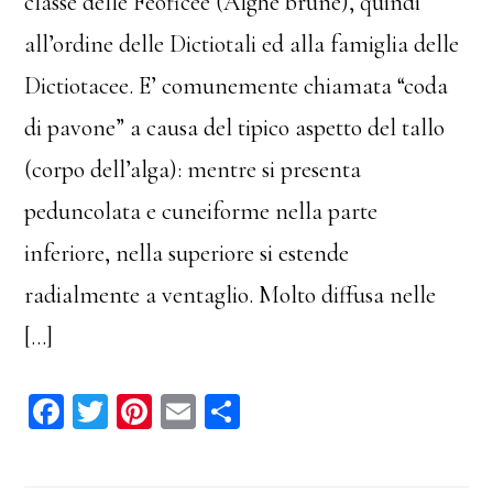
classe delle Feoficee (Alghe brune), quindi
all’ordine delle Dictiotali ed alla famiglia delle
Dictiotacee. E’ comunemente chiamata “coda
di pavone” a causa del tipico aspetto del tallo
(corpo dell’alga): mentre si presenta
peduncolata e cuneiforme nella parte
inferiore, nella superiore si estende
radialmente a ventaglio. Molto diffusa nelle
[…]
Fa
T
Pi
E
C
ce
wi
nt
m
on
bo
tt
er
ail
di