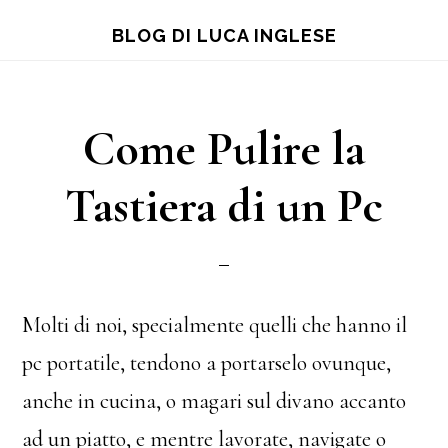
Skip
Skip
Skip
BLOG DI LUCA INGLESE
to
to
to
main
primary
footer
content
sidebar
Come Pulire la
Tastiera di un Pc
Molti di noi, specialmente quelli che hanno il
pc portatile, tendono a portarselo ovunque,
anche in cucina, o magari sul divano accanto
ad un piatto, e mentre lavorate, navigate o