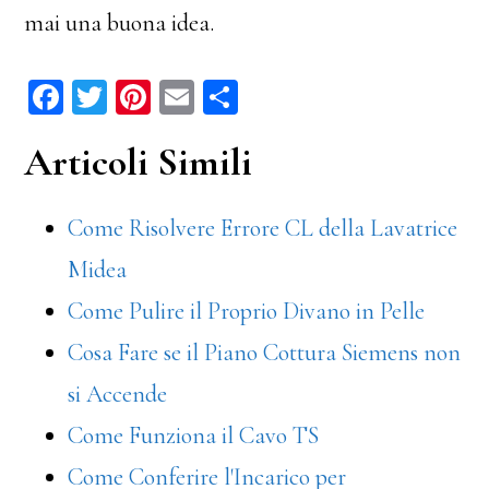
mai una buona idea.
Fa
T
Pi
E
C
ce
wi
nt
m
on
Articoli Simili
bo
tt
er
ail
di
ok
er
es
vi
Come Risolvere Errore CL della Lavatrice
t
di
Midea
Come Pulire il Proprio Divano in Pelle
Cosa Fare se il Piano Cottura Siemens non
si Accende
Come Funziona il Cavo TS
Come Conferire l'Incarico per