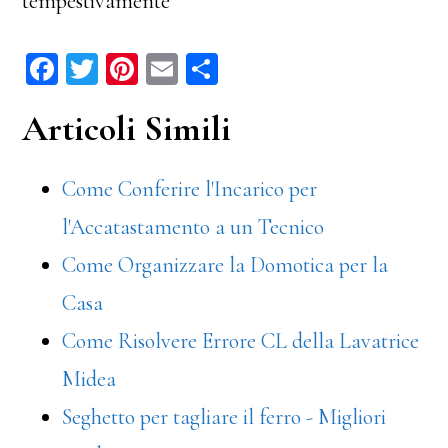
tempestivamente
Fa
T
Pi
E
C
ce
wi
nt
m
on
Articoli Simili
bo
tt
er
ail
di
ok
er
es
vi
Come Conferire l'Incarico per
t
di
l'Accatastamento a un Tecnico
Come Organizzare la Domotica per la
Casa
Come Risolvere Errore CL della Lavatrice
Midea
Seghetto per tagliare il ferro - Migliori