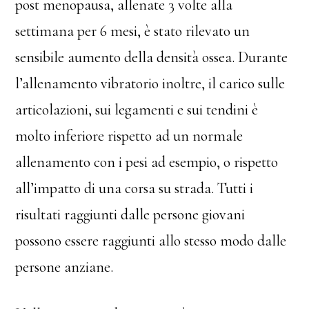
post menopausa, allenate 3 volte alla
settimana per 6 mesi, è stato rilevato un
sensibile aumento della densità ossea. Durante
l’allenamento vibratorio inoltre, il carico sulle
articolazioni, sui legamenti e sui tendini è
molto inferiore rispetto ad un normale
allenamento con i pesi ad esempio, o rispetto
all’impatto di una corsa su strada. Tutti i
risultati raggiunti dalle persone giovani
possono essere raggiunti allo stesso modo dalle
persone anziane.