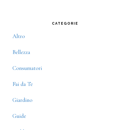
Primary
CATEGORIE
Sidebar
Altro
Bellezza
Consumatori
Fai da Te
Giardino
Guide