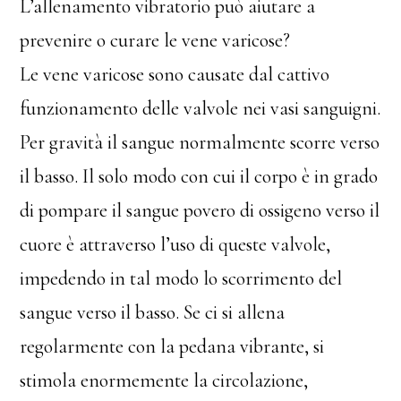
L’allenamento vibratorio può aiutare a
prevenire o curare le vene varicose?
Le vene varicose sono causate dal cattivo
funzionamento delle valvole nei vasi sanguigni.
Per gravità il sangue normalmente scorre verso
il basso. Il solo modo con cui il corpo è in grado
di pompare il sangue povero di ossigeno verso il
cuore è attraverso l’uso di queste valvole,
impedendo in tal modo lo scorrimento del
sangue verso il basso. Se ci si allena
regolarmente con la pedana vibrante, si
stimola enormemente la circolazione,