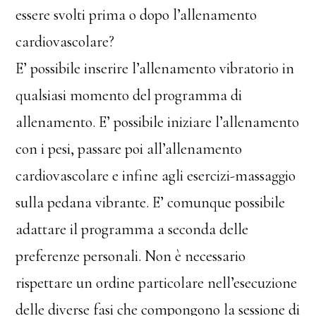
essere svolti prima o dopo l’allenamento
cardiovascolare?
E’ possibile inserire l’allenamento vibratorio in
qualsiasi momento del programma di
allenamento. E’ possibile iniziare l’allenamento
con i pesi, passare poi all’allenamento
cardiovascolare e infine agli esercizi-massaggio
sulla pedana vibrante. E’ comunque possibile
adattare il programma a seconda delle
preferenze personali. Non è necessario
rispettare un ordine particolare nell’esecuzione
delle diverse fasi che compongono la sessione di