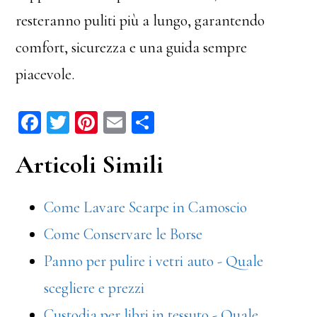
resteranno puliti più a lungo, garantendo
comfort, sicurezza e una guida sempre
piacevole.
Fa
T
Pi
E
C
ce
wi
nt
m
on
Articoli Simili
bo
tt
er
ail
di
ok
er
es
vi
Come Lavare Scarpe in Camoscio
t
di
Come Conservare le Borse
Panno per pulire i vetri auto - Quale
scegliere e prezzi
Custodia per libri in tessuto - Quale