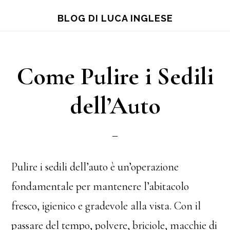
Skip
Skip
Skip
BLOG DI LUCA INGLESE
to
to
to
main
primary
footer
content
sidebar
Come Pulire i Sedili
dell’Auto
Pulire i sedili dell’auto è un’operazione
fondamentale per mantenere l’abitacolo
fresco, igienico e gradevole alla vista. Con il
passare del tempo, polvere, briciole, macchie di