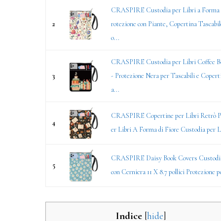
CRASPIRE Custodia per Libri a Forma d
2
rotezione con Piante, Copertina Tascabil
o...
CRASPIRE Custodia per Libri Coffee B
3
- Protezione Nera per Tascabili e Copert
a...
CRASPIRE Copertine per Libri Retrò P
4
er Libri A Forma di Fiore Custodia per Li
CRASPIRE Daisy Book Covers Custodia
5
con Cerniera 11 X 8.7 pollici Protezione pe
Indice
[
hide
]