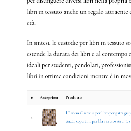
per distinguere diversi libri nella propria
libri in tessuto anche un regalo attraente e
età.
In sintesi, le custodie per libri in tessuto
estende la durata dei libri e al contempo 
ideali per studenti, pendolari, professioni
libri in ottime condizioni mentre è in mo
#
Anteprima
Prodotto
LParkin Custodia per libro per gatti giap
1
unati, copertina per libri in brossura, tes