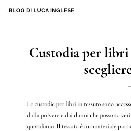
Skip
Skip
Skip
BLOG DI LUCA INGLESE
to
to
to
main
primary
footer
content
sidebar
Custodia per libri
scegliere
Le custodie per libri in tessuto sono accesso
dalla polvere e dai danni che possono verifi
quotidiano. Il tessuto è un materiale part