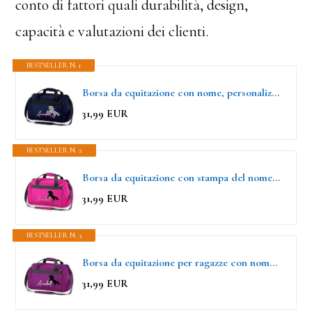
conto di fattori quali durabilità, design,
capacità e valutazioni dei clienti.
BESTSELLER N. 1
Borsa da equitazione con nome, personalizzabile, motivo: cavallo che si alza con nome, borsa sportiva per ragazze, per equitazione, disponibile in diversi colori, blu scuro
31,99 EUR
BESTSELLER N. 2
Borsa da equitazione con stampa del nome personalizzabile | motivo cavallo che cresce con nome | Borsa da viaggio e da sport per ragazze per equitazione in diversi colori (fucsia))
31,99 EUR
BESTSELLER N. 3
Borsa da equitazione per ragazze con nome, personalizzabile, motivo: cavallo che si alza su due zampe insieme al nome, in diversi colori, Lilla, Sporttasche
31,99 EUR