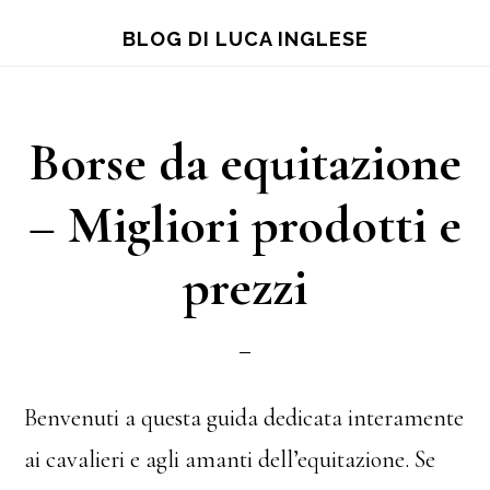
Skip
Skip
Skip
BLOG DI LUCA INGLESE
to
to
to
main
primary
footer
content
sidebar
Borse da equitazione
– Migliori prodotti e
prezzi
Benvenuti a questa guida dedicata interamente
ai cavalieri e agli amanti dell’equitazione. Se