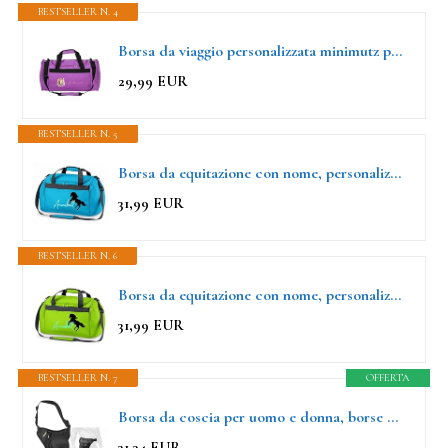
BESTSELLER N. 4
Borsa da viaggio personalizzata minimutz per bambini, borsa da equitazione per ragazze, grande borsa sportiva per bambini con nome, 26L, Lilla, 54 x 28 x 26 cm
29,99 EUR
BESTSELLER N. 5
Borsa da equitazione con nome, personalizzabile, motivo: cavallo che si alza con nome, borsa sportiva per ragazze, per equitazione, disponibile in diversi colori, turchese
31,99 EUR
BESTSELLER N. 6
Borsa da equitazione con nome, personalizzabile, motivo: cavallo che si alza con nome, borsa sportiva per ragazze, per equitazione, disponibile in diversi colori, verde mela
31,99 EUR
BESTSELLER N. 7
OFFERTA
Borsa da coscia per uomo e donna, borse da gamba per moto,marsupio tattico da coscia
31,34 EUR