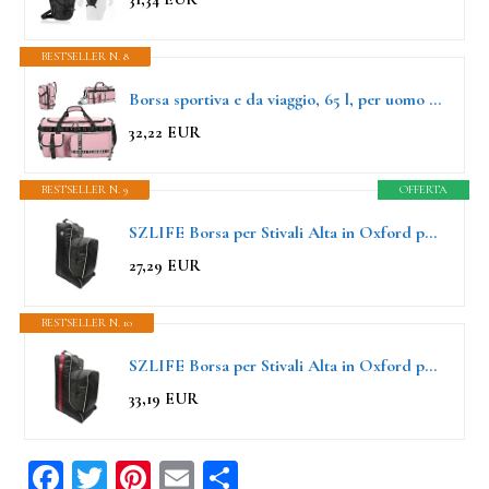
BESTSELLER N. 8
Borsa sportiva e da viaggio, 65 l, per uomo e donna, grande, con scomparto per scarpe e bagnato, ideale per palestra, nuoto e notte
32,22 EUR
BESTSELLER N. 9
OFFERTA
SZLIFE Borsa per Stivali Alta in Oxford per Equestri e Spettacoli
27,29 EUR
BESTSELLER N. 10
SZLIFE Borsa per Stivali Alta in Oxford per Equestri e Spettacoli
33,19 EUR
Fa
T
Pi
E
C