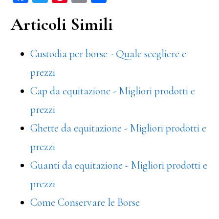
ce
wi
nt
m
on
Articoli Simili
bo
tt
er
ail
di
ok
er
es
vi
Custodia per borse - Quale scegliere e
t
di
prezzi
Cap da equitazione - Migliori prodotti e
prezzi
Ghette da equitazione - Migliori prodotti e
prezzi
Guanti da equitazione - Migliori prodotti e
prezzi
Come Conservare le Borse