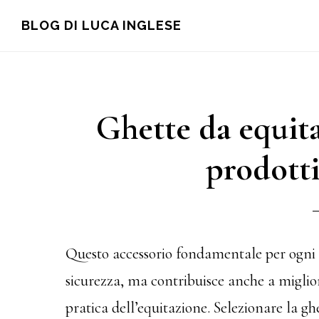
Skip
Skip
Skip
BLOG DI LUCA INGLESE
to
to
to
main
primary
footer
content
sidebar
Ghette da equita
prodotti
Questo accessorio fondamentale per ogni c
sicurezza, ma contribuisce anche a miglior
pratica dell’equitazione. Selezionare la 