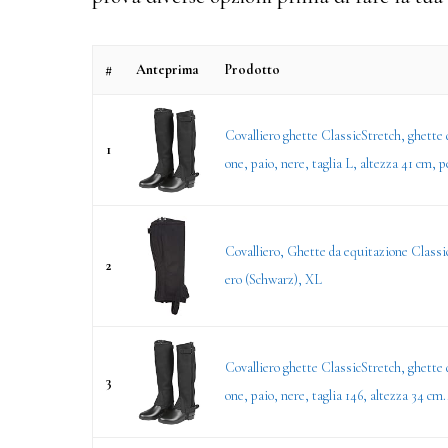
#
Anteprima
Prodotto
Covalliero ghette ClassicStretch, ghette 
1
one, paio, nere, taglia L, altezza 41 cm, pe
Covalliero, Ghette da equitazione Classi
2
ero (Schwarz), XL
Covalliero ghette ClassicStretch, ghette 
3
one, paio, nere, taglia 146, altezza 34 cm.