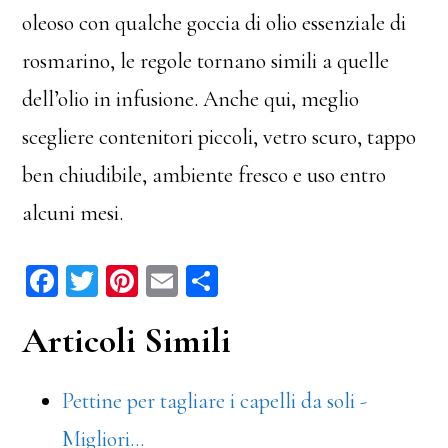
oleoso con qualche goccia di olio essenziale di
rosmarino, le regole tornano simili a quelle
dell’olio in infusione. Anche qui, meglio
scegliere contenitori piccoli, vetro scuro, tappo
ben chiudibile, ambiente fresco e uso entro
alcuni mesi.
Fa
T
Pi
E
C
ce
wi
nt
m
on
Articoli Simili
bo
tt
er
ail
di
ok
er
es
vi
Pettine per tagliare i capelli da soli -
t
di
Migliori…