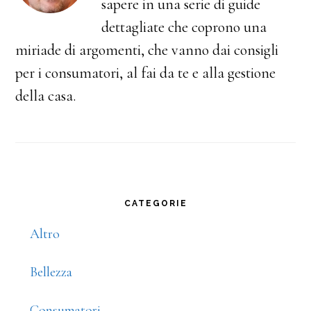
sapere in una serie di guide
dettagliate che coprono una
miriade di argomenti, che vanno dai consigli
per i consumatori, al fai da te e alla gestione
della casa.
Primary
CATEGORIE
Sidebar
Altro
Bellezza
Consumatori