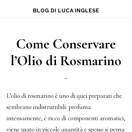
Skip
Skip
Skip
BLOG DI LUCA INGLESE
to
to
to
main
primary
footer
content
sidebar
Come Conservare
l’Olio di Rosmarino
L’olio di rosmarino è uno di quei preparati che
sembrano indistruttibili: profuma
intensamente, è ricco di componenti aromatici,
viene usato in piccole quantità e spesso si pensa