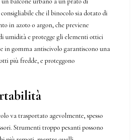
a un balcone urbano a un prato di
nsigliabile che il binocolo sia dotato di
to in azoto o argon, che previene
i umidità e protegge gli elementi ottici
tite in gomma antiscivolo garantiscono una
otti più fredde, e proteggono
rtabilità
nocolo va trasportato agevolmente, spesso
ssori. Strumenti troppo pesanti possono
ghi più remoti, mentre quelli