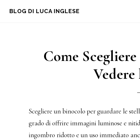
Skip
Skip
Skip
BLOG DI LUCA INGLESE
to
to
to
main
primary
footer
content
sidebar
Come Scegliere 
Vedere l
Scegliere un binocolo per guardare le stel
grado di offrire immagini luminose e niti
ingombro ridotto e un uso immediato anche