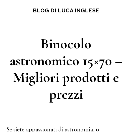
Skip
Skip
Skip
BLOG DI LUCA INGLESE
to
to
to
main
primary
footer
content
sidebar
Binocolo
astronomico 15×70 –
Migliori prodotti e
prezzi
Se siete appassionati di astronomia, o