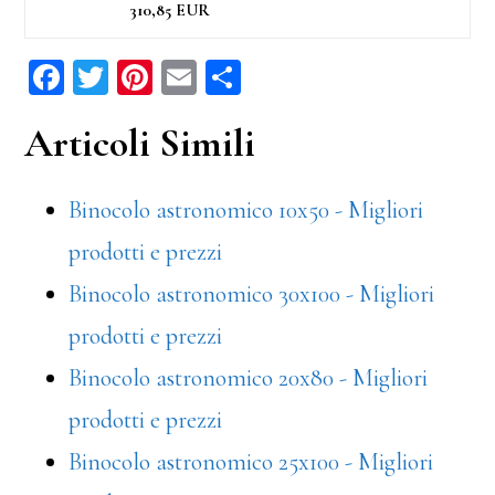
310,85 EUR
Fa
T
Pi
E
C
ce
wi
nt
m
on
Articoli Simili
bo
tt
er
ail
di
ok
er
es
vi
Binocolo astronomico 10x50 - Migliori
t
di
prodotti e prezzi
Binocolo astronomico 30x100 - Migliori
prodotti e prezzi
Binocolo astronomico 20x80 - Migliori
prodotti e prezzi
Binocolo astronomico 25x100 - Migliori