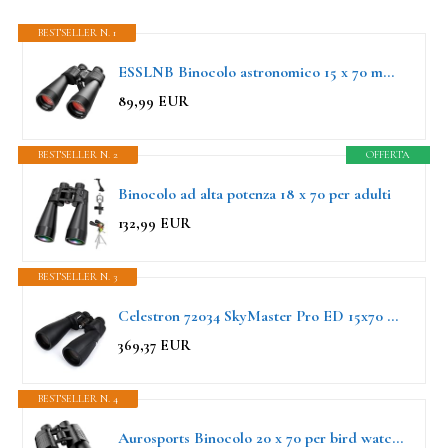
BESTSELLER N. 1
ESSLNB Binocolo astronomico 15 x 70 mm per adulti con adattatore per telefono, adattatore treppiede e custodia Prisma FMC per visione terrestre e caccia
89,99 EUR
BESTSELLER N. 2
OFFERTA
Binocolo ad alta potenza 18 x 70 per adulti
132,99 EUR
BESTSELLER N. 3
Celestron 72034 SkyMaster Pro ED 15x70 Binocoli astronomia Vetro ED e apertura grande per vista da lunga distanza, rivestimento completamente multistrato XLT, adattatore treppiede e astuccio trasporto
369,37 EUR
BESTSELLER N. 4
Aurosports Binocolo 20 x 70 per bird watching, ad alta potenza, per osservare le stelle, binocolo HD a lungo raggio per caccia, sport all'aria aperta, escursionismo, viaggi