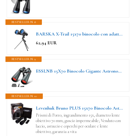
BESTSELLER N. 8
BARSKA X-Trail 15x70 binocolo con adattatore treppiede e treppiede, nero
62,94 EUR
BESTSELLER N. 9
ESSLNB 15X70 Binocolo Gigante Astronomia con Adattatore per Treppiede Adattatore Telefono e Borsa da Trasporto FMC Binocolo Impermeabile per Adulti
BESTSELLER N. 10
Levenhuk Bruno PLUS 15x70 Binocolo Astronomico Impermeabile, per Adulti
Prismi di Porro; ingrandimento 15x, diametro lente
obiettivo 70 mm; guscio impermeabile; Venduto con
laccio, astuccio e coperchi per oculare e lente
obiettivo; garanzia a vita