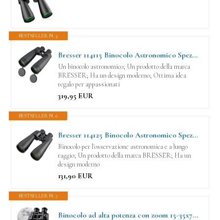
BESTSELLER N. 5
Bresser 114115 Binocolo Astronomico Spezial Astro, 15 x 70
Un binocolo astronomico; Un prodotto della marca
BRESSER; Ha un design moderno; Ottima idea
regalo per appassionati
319,95 EUR
BESTSELLER N. 6
Bresser 114125 Binocolo Astronomico Spezial-Astro 25 x 70
Binocolo per l'osservazione astronomica e a lungo
raggio; Un prodotto della marca BRESSER; Ha un
design moderno
131,90 EUR
BESTSELLER N. 7
Binocolo ad alta potenza con zoom 15-35x70 per adulti, binocolo militare a lungo raggio per bird watching, caccia, viaggi e concerti, binocolo per astronomia con prisma BAK4 e lente FMC