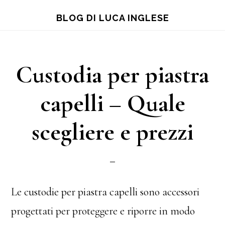
Skip
Skip
Skip
BLOG DI LUCA INGLESE
to
to
to
main
primary
footer
content
sidebar
Custodia per piastra
capelli – Quale
scegliere e prezzi
Le custodie per piastra capelli sono accessori
progettati per proteggere e riporre in modo