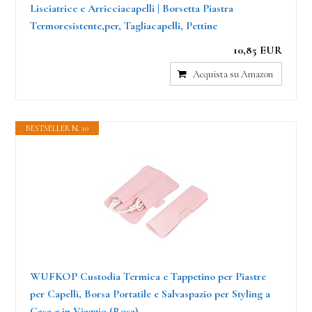
Lisciatrice e Arricciacapelli | Borsetta Piastra
Termoresistente,per, Tagliacapelli, Pettine
10,85 EUR
Acquista su Amazon
BESTSELLER N. 10
WUFKOP Custodia Termica e Tappetino per Piastre
per Capelli, Borsa Portatile e Salvaspazio per Styling a
Casa e in Viaggio (Rosa)