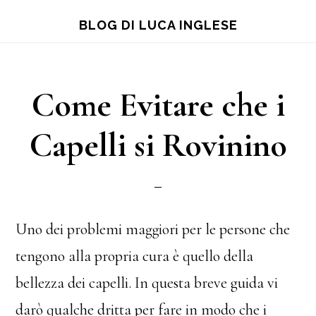
Skip
Skip
Skip
BLOG DI LUCA INGLESE
to
to
to
main
primary
footer
content
sidebar
Come Evitare che i
Capelli si Rovinino
Uno dei problemi maggiori per le persone che
tengono alla propria cura è quello della
bellezza dei capelli. In questa breve guida vi
darò qualche dritta per fare in modo che i