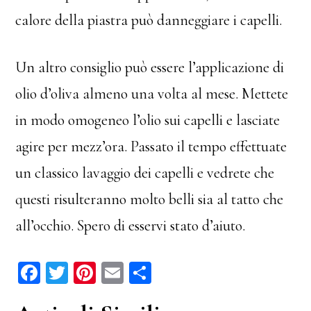
calore della piastra può danneggiare i capelli.
Un altro consiglio può essere l’applicazione di
olio d’oliva almeno una volta al mese. Mettete
in modo omogeneo l’olio sui capelli e lasciate
agire per mezz’ora. Passato il tempo effettuate
un classico lavaggio dei capelli e vedrete che
questi risulteranno molto belli sia al tatto che
all’occhio. Spero di esservi stato d’aiuto.
Fa
T
Pi
E
C
ce
wi
nt
m
on