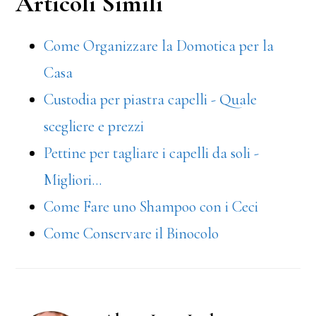
Articoli Simili
bo
tt
er
ail
di
ok
er
es
vi
Come Organizzare la Domotica per la
t
di
Casa
Custodia per piastra capelli - Quale
scegliere e prezzi
Pettine per tagliare i capelli da soli -
Migliori…
Come Fare uno Shampoo con i Ceci
Come Conservare il Binocolo