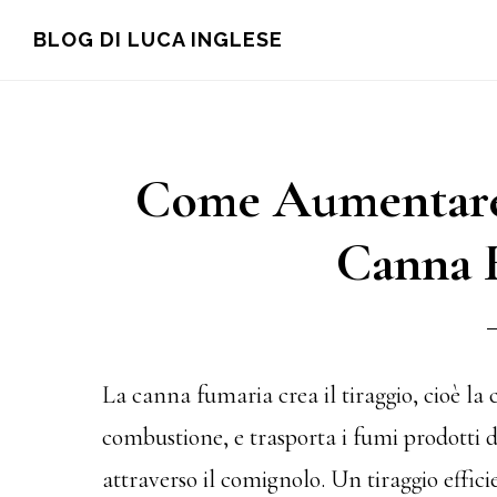
Skip
Skip
Skip
BLOG DI LUCA INGLESE
to
to
to
main
primary
footer
content
sidebar
Come Aumentare i
Canna 
La canna fumaria crea il tiraggio, cioè la 
combustione, e trasporta i fumi prodotti 
attraverso il comignolo. Un tiraggio effi