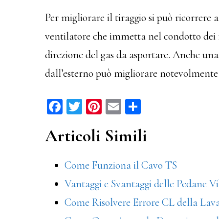
Per migliorare il tiraggio si può ricorrere 
ventilatore che immetta nel condotto dei 
direzione del gas da asportare. Anche una 
dall’esterno può migliorare notevolmente i
Fa
T
Pi
E
C
ce
wi
nt
m
on
Articoli Simili
bo
tt
er
ail
di
ok
er
es
vi
Come Funziona il Cavo TS
t
di
Vantaggi e Svantaggi delle Pedane Vi
Come Risolvere Errore CL della Lav