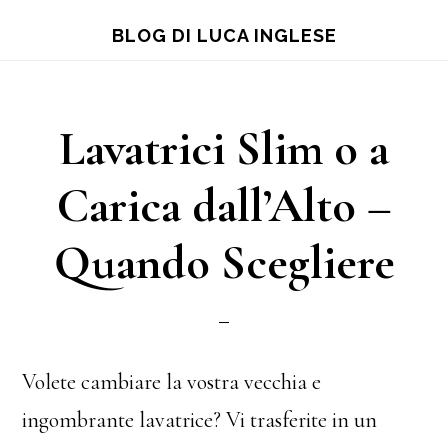
Skip
Skip
Skip
BLOG DI LUCA INGLESE
to
to
to
main
primary
footer
content
sidebar
Lavatrici Slim o a
Carica dall’Alto –
Quando Scegliere
Volete cambiare la vostra vecchia e
ingombrante lavatrice? Vi trasferite in un