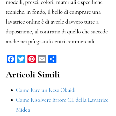
modelli, prezzi, colori, materiali e specifiche
tecniche: in fondo, il bello di comprare una
lavatrice online è di averle davvero tutte a
disposizione, al contrario di quello che succede
anche nei più grandi centri commerciali.
Fa
T
Pi
E
C
ce
wi
nt
m
on
Articoli Simili
bo
tt
er
ail
di
ok
er
es
vi
Come Fare un Reso Okaidi
t
di
Come Risolvere Errore CL della Lavatrice
Midea