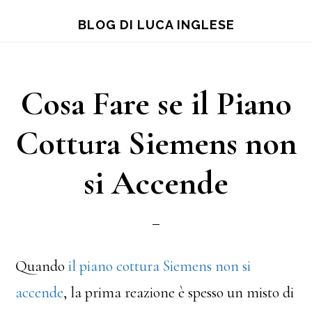
Skip
Skip
Skip
BLOG DI LUCA INGLESE
to
to
to
main
primary
footer
content
sidebar
Cosa Fare se il Piano
Cottura Siemens non
si Accende
Quando
il piano cottura Siemens non si
accende
, la prima reazione è spesso un misto di