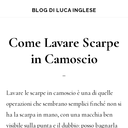
Skip
Skip
Skip
BLOG DI LUCA INGLESE
to
to
to
main
primary
footer
content
sidebar
Come Lavare Scarpe
in Camoscio
Lavare le scarpe in camoscio è una di quelle
operazioni che sembrano semplici finché non si
ha la scarpa in mano, con una macchia ben
visibile sulla punta e il dubbio: posso bagnarla