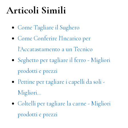
ce
wi
nt
m
on
Articoli Simili
bo
tt
er
ail
di
ok
er
es
vi
Come Tagliare il Sughero
t
di
Come Conferire l'Incarico per
l'Accatastamento a un Tecnico
Seghetto per tagliare il ferro - Migliori
prodotti e prezzi
Pettine per tagliare i capelli da soli -
Migliori…
Coltelli per tagliare la carne - Migliori
prodotti e prezzi