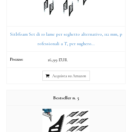
Sitbfoam Set di 10 lame per seghetto alternativo, 112 mm, p
rofessionali a T, per sughero...
16,99 EUR
Acquista su Amazon
5