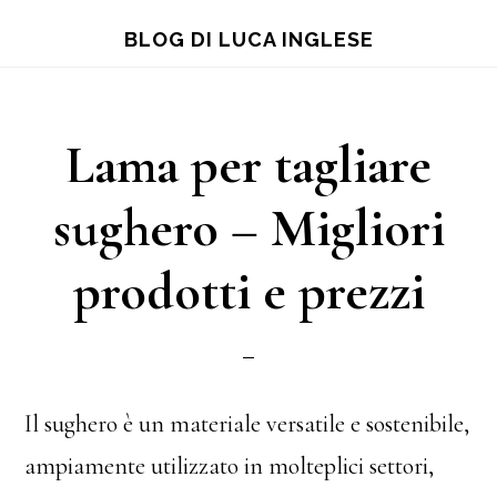
Skip
Skip
Skip
BLOG DI LUCA INGLESE
to
to
to
main
primary
footer
content
sidebar
Lama per tagliare
sughero – Migliori
prodotti e prezzi
Il sughero è un materiale versatile e sostenibile,
ampiamente utilizzato in molteplici settori,