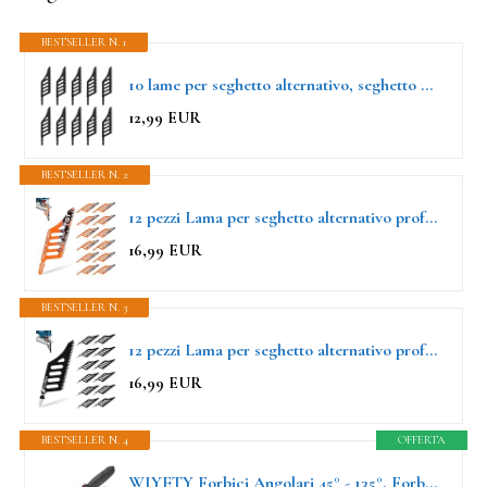
BESTSELLER N. 1
10 lame per seghetto alternativo, seghetto alternativo con taglio a filo, per legno, sughero, compensato, pannello di fibra
12,99 EUR
BESTSELLER N. 2
12 pezzi Lama per seghetto alternativo professionale Lame per sega per sughero, compensato, pannello in fibra Lama per seghetto con albero a T in legno Lame per seghetto a gattuccio compatibili con
16,99 EUR
BESTSELLER N. 3
12 pezzi Lama per seghetto alternativo professionale Lame per sega per sughero, legno compensato, pannello in fibra Lama per seghetto a T con albero in legno Lame per seghetto a gattuccio compatibili
16,99 EUR
BESTSELLER N. 4
OFFERTA
WIYETY Forbici Angolari 45° - 135°, Forbici per Taglio Preciso, 2 Lame di Ricambio, Forbici Multifunzionali per Tagliare Sughero, Plastica, PVC