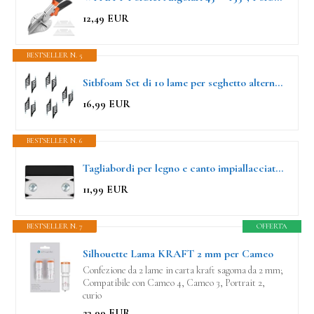
12,49 EUR
BESTSELLER N. 5
Sitbfoam Set di 10 lame per seghetto alternativo, 112 mm, professionali a T, per sughero, compensato, fibra
16,99 EUR
BESTSELLER N. 6
Tagliabordi per legno e canto impiallacciato, pialla a mano antiscivolo per tagliare strisce di bordo, strumento per PVC ABS gesso sughero pannelli di fibra
11,99 EUR
BESTSELLER N. 7
OFFERTA
Silhouette Lama KRAFT 2 mm per Cameo
Confezione da 2 lame in carta kraft sagoma da 2 mm;
Compatibile con Cameo 4, Cameo 3, Portrait 2,
curio
23,99 EUR