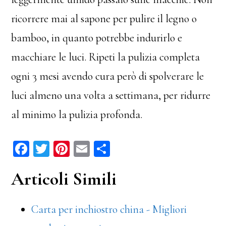
ricorrere mai al sapone per pulire il legno o
bamboo, in quanto potrebbe indurirlo e
macchiare le luci. Ripeti la pulizia completa
ogni 3 mesi avendo cura però di spolverare le
luci almeno una volta a settimana, per ridurre
al minimo la pulizia profonda.
Fa
T
Pi
E
C
ce
wi
nt
m
on
Articoli Simili
bo
tt
er
ail
di
ok
er
es
vi
Carta per inchiostro china - Migliori
t
di