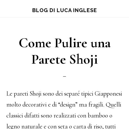
Skip
Skip
Skip
BLOG DI LUCA INGLESE
to
to
to
main
primary
footer
content
sidebar
Come Pulire una
Parete Shoji
Le pareti Shoji sono dei separé tipici Giapponesi
molto decorativi e di “design” ma fragili. Quelli
classici difatti sono realizzati con bamboo o
legno naturale e con seta o carta di riso, tutti