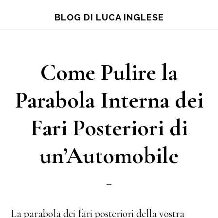
Skip
Skip
Skip
BLOG DI LUCA INGLESE
to
to
to
main
primary
footer
content
sidebar
Come Pulire la
Parabola Interna dei
Fari Posteriori di
un’Automobile
La parabola dei fari posteriori della vostra