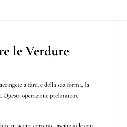
P
S
e le Verdure
accingete a fare, e della sua forma, la
di. Questa operazione preliminare
dure in acqua corrente, asciugatele con