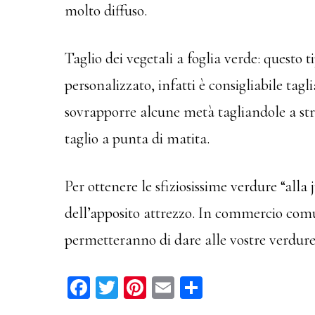
molto diffuso.
Taglio dei vegetali a foglia verde: questo
personalizzato, infatti è consigliabile tagl
sovrapporre alcune metà tagliandole a str
taglio a punta di matita.
Per ottenere le sfiziosissime verdure “alla
dell’apposito attrezzo. In commercio comun
permetteranno di dare alle vostre verdure
Fa
T
Pi
E
C
ce
wi
nt
m
on