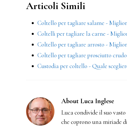
Articoli Simili
bo
tt
er
ail
di
ok
er
es
vi
Coltello per tagliare salame - Miglior
t
di
Coltelli per tagliare la carne - Miglio
Coltello per tagliare arrosto - Miglior
Coltello per tagliare prosciutto crudo
Custodia per coltello - Quale sceglier
About
Luca Inglese
Luca condivide il suo vasto 
che coprono una miriade di