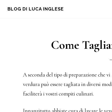
Skip
Skip
Skip
BLOG DI LUCA INGLESE
to
to
to
main
primary
footer
content
sidebar
Come Tagliar
A seconda del tipo di preparazione che vi 
verdura può essere tagliata in diversi mo
faciliterà i vostri compiti culinari.
Innanzitutto abbiate cura di lavare le ver