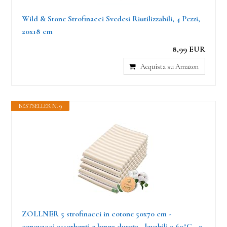
Wild & Stone Strofinacci Svedesi Riutilizzabili, 4 Pezzi,
20x18 cm
8,99 EUR
Acquista su Amazon
BESTSELLER N. 9
ZOLLNER 5 strofinacci in cotone 50x70 cm -
canovacci assorbenti e lunga durata - lavabili a 60°C - a