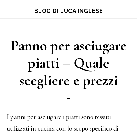
Skip
Skip
Skip
BLOG DI LUCA INGLESE
to
to
to
main
primary
footer
content
sidebar
Panno per asciugare
piatti – Quale
scegliere e prezzi
I panni per asciugare i piatti sono tessuti
utilizzati in cucina con lo scopo specifico di