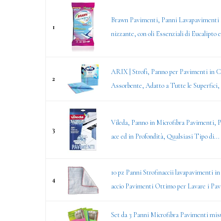
Brawn Pavimenti, Panni Lavapavimenti E
1
nizzante, con oli Essenziali di Eucalipto e
ARIX | Strofì, Panno per Pavimenti in 
2
Assorbente, Adatto a Tutte le Superfici, 
Vileda, Panno in Microfibra Pavimenti, Pu
3
ace ed in Profondità, Qualsiasi Tipo di...
10 pz Panni Strofinaccii lavapavimenti i
4
accio Pavimenti Ottimo per Lavare i Pav
Set da 3 Panni Microfibra Pavimenti misu