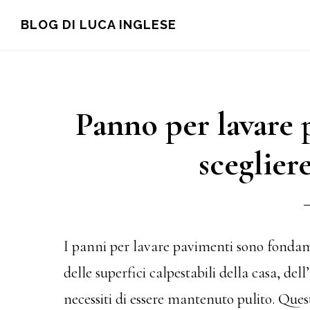
Skip
Skip
Skip
BLOG DI LUCA INGLESE
to
to
to
main
primary
footer
content
sidebar
Panno per lavare 
scegliere
I panni per lavare pavimenti sono fondam
delle superfici calpestabili della casa, del
necessiti di essere mantenuto pulito. Que